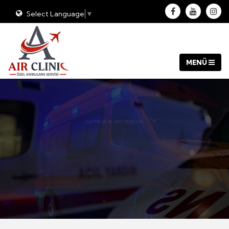
Select Language
▼
İŞLETMELER VE ŞANTİYELER İÇİN
AMBULANS HİZMETİ