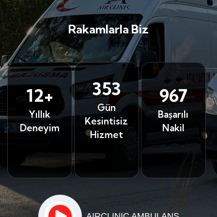
Rakamlarla Biz
365
12+
1000+
Gün
Yıllık
Başarılı
Kesintisiz
Deneyim
Nakil
Hizmet
AIRCLINIC AMBULANS